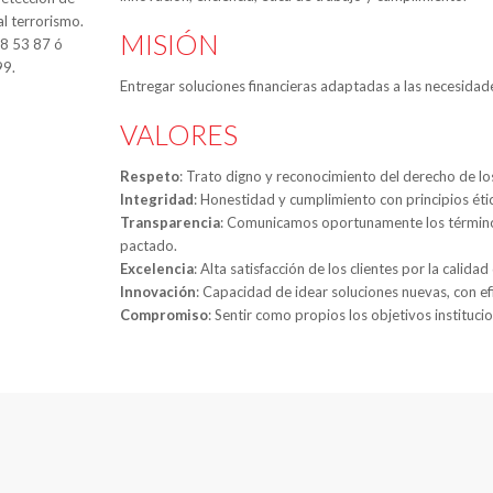
al terrorismo.
MISIÓN
88 53 87 ó
99.
Entregar soluciones financieras adaptadas a las necesidade
VALORES
Respeto
: Trato digno y reconocimiento del derecho de l
Integridad
: Honestidad y cumplimiento con principios étic
Transparencia
: Comunicamos oportunamente los términos
pactado.
Excelencia
: Alta satisfacción de los clientes por la calida
Innovación
: Capacidad de idear soluciones nuevas, con ef
Compromiso
: Sentir como propios los objetivos instituci