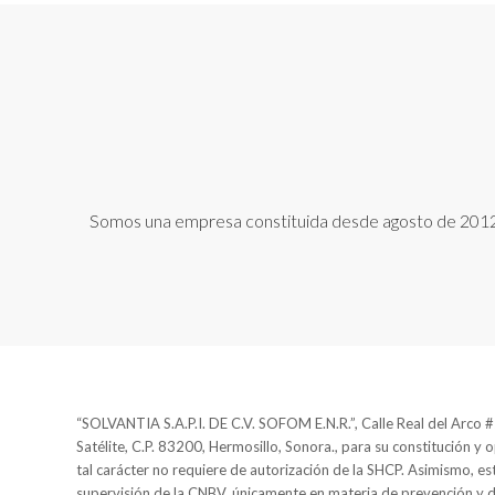
Somos una empresa constituida desde agosto de 2012, n
“SOLVANTIA S.A.P.I. DE C.V. SOFOM E.N.R.”, Calle Real del Arco #2
Satélite, C.P. 83200, Hermosillo, Sonora., para su constitución y 
tal carácter no requiere de autorización de la SHCP. Asimismo, est
supervisión de la CNBV, únicamente en materia de prevención y 