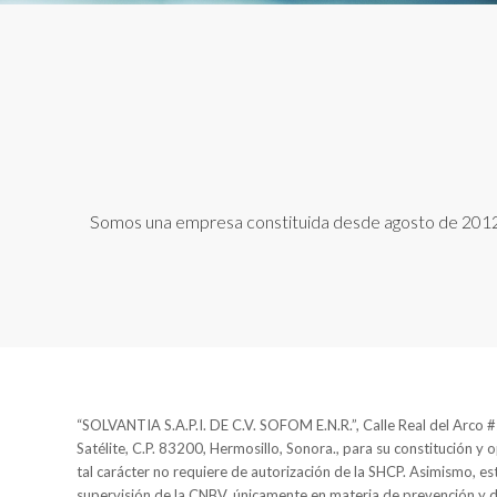
Somos una empresa constituida desde agosto de 2012, n
“SOLVANTIA S.A.P.I. DE C.V. SOFOM E.N.R.”, Calle Real del Arco #2
Satélite, C.P. 83200, Hermosillo, Sonora., para su constitución y 
tal carácter no requiere de autorización de la SHCP. Asimismo, est
supervisión de la CNBV, únicamente en materia de prevención y 