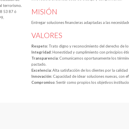
al terrorismo.
MISIÓN
88 53 87 ó
99.
Entregar soluciones financieras adaptadas a las necesidade
VALORES
Respeto
: Trato digno y reconocimiento del derecho de l
Integridad
: Honestidad y cumplimiento con principios étic
Transparencia
: Comunicamos oportunamente los términos
pactado.
Excelencia
: Alta satisfacción de los clientes por la calida
Innovación
: Capacidad de idear soluciones nuevas, con ef
Compromiso
: Sentir como propios los objetivos instituci