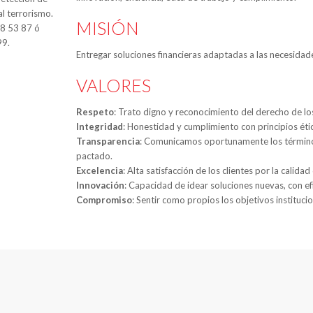
al terrorismo.
MISIÓN
88 53 87 ó
99.
Entregar soluciones financieras adaptadas a las necesidade
VALORES
Respeto
: Trato digno y reconocimiento del derecho de l
Integridad
: Honestidad y cumplimiento con principios étic
Transparencia
: Comunicamos oportunamente los términos
pactado.
Excelencia
: Alta satisfacción de los clientes por la calida
Innovación
: Capacidad de idear soluciones nuevas, con ef
Compromiso
: Sentir como propios los objetivos instituci