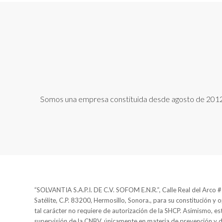
Somos una empresa constituida desde agosto de 2012, n
“SOLVANTIA S.A.P.I. DE C.V. SOFOM E.N.R.”, Calle Real del Arco #2
Satélite, C.P. 83200, Hermosillo, Sonora., para su constitución y 
tal carácter no requiere de autorización de la SHCP. Asimismo, est
supervisión de la CNBV, únicamente en materia de prevención y 