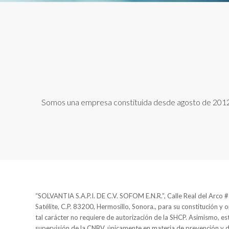
Somos una empresa constituida desde agosto de 2012, n
“SOLVANTIA S.A.P.I. DE C.V. SOFOM E.N.R.”, Calle Real del Arco #2
Satélite, C.P. 83200, Hermosillo, Sonora., para su constitución y 
tal carácter no requiere de autorización de la SHCP. Asimismo, est
supervisión de la CNBV, únicamente en materia de prevención y 