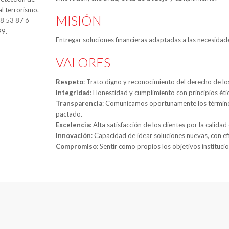
al terrorismo.
MISIÓN
88 53 87 ó
99.
Entregar soluciones financieras adaptadas a las necesidade
VALORES
Respeto
: Trato digno y reconocimiento del derecho de l
Integridad
: Honestidad y cumplimiento con principios étic
Transparencia
: Comunicamos oportunamente los términos
pactado.
Excelencia
: Alta satisfacción de los clientes por la calida
Innovación
: Capacidad de idear soluciones nuevas, con ef
Compromiso
: Sentir como propios los objetivos instituci