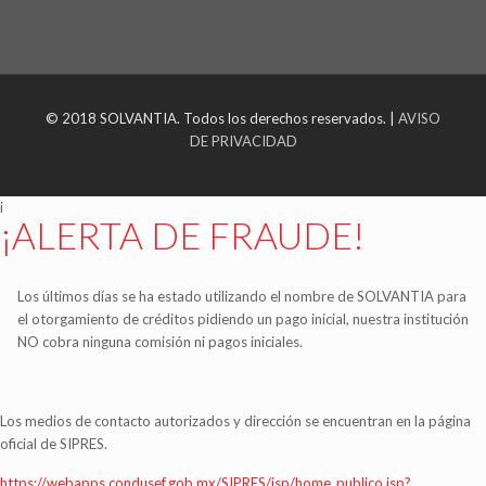
© 2018 SOLVANTIA. Todos los derechos reservados. |
AVISO
DE PRIVACIDAD
i
¡ALERTA DE FRAUDE!
Los últimos días se ha estado utilizando el nombre de SOLVANTIA para
el otorgamiento de créditos pidiendo un pago inicial, nuestra institución
NO cobra ninguna comisión ni pagos iniciales.
Los medios de contacto autorizados y dirección se encuentran en la página
oficial de SIPRES.
https://webapps.condusef.gob.mx/SIPRES/jsp/home_publico.jsp?