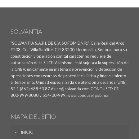
SOLVANTIA
“SOLVANTIA S.A.P.I. DE C.V. SOFOM E.N.R.”, Calle Real del Arco
#208, Col. Villa Satélite, C.P. 83200, Hermosillo, Sonora., para su
constitución y operación con tal carácter no requiere de
autorización de la SHCP. Asimismo, está sujeta a la supervisión de
la CNBV, únicamente en materia de prevención y detección de
operaciones con recursos de procedencia ilícita y financiamiento
al terrorismo. Unidad especializada de atención a usuarios (UNE):
52 1 (662) 688 53 87 ó une@solvantia.com CONDUSEF: 01-
800-999-8080 y 534-00-999.
www.condusef.gob.mx
MAPA DEL SITIO
INICIO