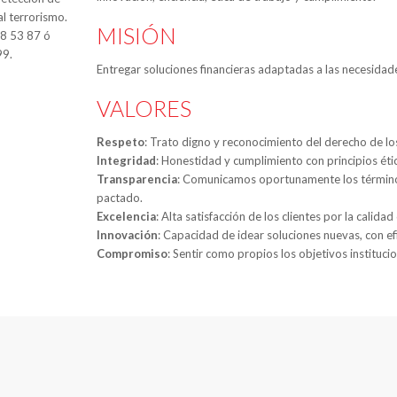
al terrorismo.
MISIÓN
88 53 87 ó
99.
Entregar soluciones financieras adaptadas a las necesidade
VALORES
Respeto
: Trato digno y reconocimiento del derecho de l
Integridad
: Honestidad y cumplimiento con principios étic
Transparencia
: Comunicamos oportunamente los términos
pactado.
Excelencia
: Alta satisfacción de los clientes por la calida
Innovación
: Capacidad de idear soluciones nuevas, con ef
Compromiso
: Sentir como propios los objetivos instituci