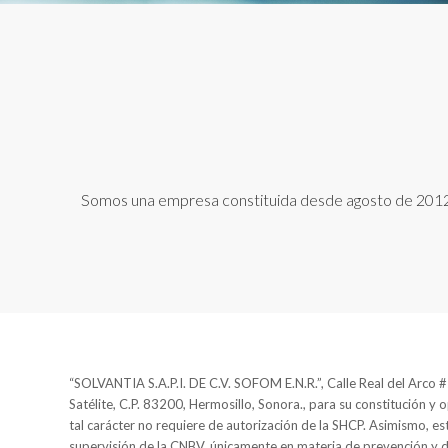
Somos una empresa constituida desde agosto de 2012, n
“SOLVANTIA S.A.P.I. DE C.V. SOFOM E.N.R.”, Calle Real del Arco #2
Satélite, C.P. 83200, Hermosillo, Sonora., para su constitución y 
tal carácter no requiere de autorización de la SHCP. Asimismo, est
supervisión de la CNBV, únicamente en materia de prevención y 