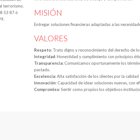
al terrorismo.
MISIÓN
88 53 87 ó
99.
Entregar soluciones financieras adaptadas a las necesidade
VALORES
Respeto
: Trato digno y reconocimiento del derecho de l
Integridad
: Honestidad y cumplimiento con principios étic
Transparencia
: Comunicamos oportunamente los términos
pactado.
Excelencia
: Alta satisfacción de los clientes por la calida
Innovación
: Capacidad de idear soluciones nuevas, con ef
Compromiso
: Sentir como propios los objetivos instituci