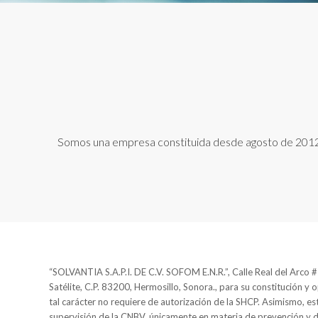
Somos una empresa constituida desde agosto de 2012, n
“SOLVANTIA S.A.P.I. DE C.V. SOFOM E.N.R.”, Calle Real del Arco #2
Satélite, C.P. 83200, Hermosillo, Sonora., para su constitución y 
tal carácter no requiere de autorización de la SHCP. Asimismo, est
supervisión de la CNBV, únicamente en materia de prevención y 