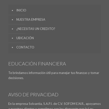
INICIO
NUESTRA EMPRESA
¿NECESITAS UN CREDITO?
UBICACIÓN
CONTACTO
EDUCACIÓN FINANCIERA
Te brindamos información útil para manejar tus finanzas y tomar
decisiones.
AVISO DE PRIVACIDAD
En la empresa Solvantia, S.A.P.I. de C.V. SOFOM E.N.R., apoyamos
a nuestros clientes y cumplimos con los dispuesto por la Ley