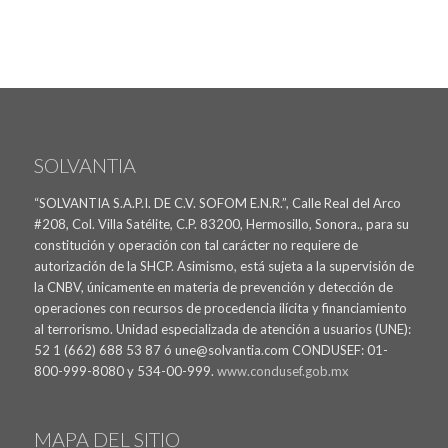
SOLVANTIA
“SOLVANTIA S.A.P.I. DE C.V. SOFOM E.N.R.”, Calle Real del Arco
#208, Col. Villa Satélite, C.P. 83200, Hermosillo, Sonora., para su
constitución y operación con tal carácter no requiere de
autorización de la SHCP. Asimismo, está sujeta a la supervisión de
la CNBV, únicamente en materia de prevención y detección de
operaciones con recursos de procedencia ilícita y financiamiento
al terrorismo. Unidad especializada de atención a usuarios (UNE):
52 1 (662) 688 53 87 ó une@solvantia.com CONDUSEF: 01-
800-999-8080 y 534-00-999.
www.condusef.gob.mx
MAPA DEL SITIO