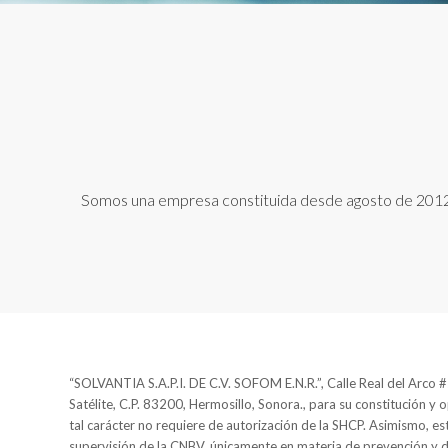
Somos una empresa constituida desde agosto de 2012, n
“SOLVANTIA S.A.P.I. DE C.V. SOFOM E.N.R.”, Calle Real del Arco #2
Satélite, C.P. 83200, Hermosillo, Sonora., para su constitución y 
tal carácter no requiere de autorización de la SHCP. Asimismo, est
supervisión de la CNBV, únicamente en materia de prevención y 