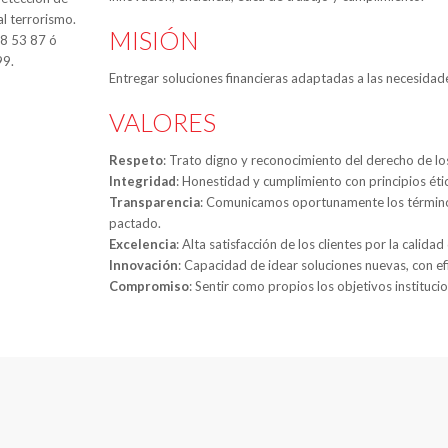
al terrorismo.
MISIÓN
88 53 87 ó
99.
Entregar soluciones financieras adaptadas a las necesidade
VALORES
Respeto
: Trato digno y reconocimiento del derecho de l
Integridad
: Honestidad y cumplimiento con principios étic
Transparencia
: Comunicamos oportunamente los términos
pactado.
Excelencia
: Alta satisfacción de los clientes por la calida
Innovación
: Capacidad de idear soluciones nuevas, con ef
Compromiso
: Sentir como propios los objetivos instituci