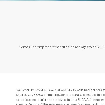
Somos una empresa constituida desde agosto de 2012, n
“SOLVANTIA S.A.P.I. DE C.V. SOFOM E.N.R.”, Calle Real del Arco #2
Satélite, C.P. 83200, Hermosillo, Sonora., para su constitución y 
tal carácter no requiere de autorización de la SHCP. Asimismo, est
supervisión de la CNBV, únicamente en materia de prevención y 