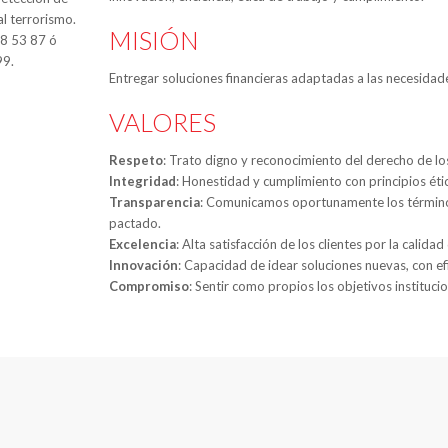
al terrorismo.
MISIÓN
88 53 87 ó
99.
Entregar soluciones financieras adaptadas a las necesidade
VALORES
Respeto
: Trato digno y reconocimiento del derecho de l
Integridad
: Honestidad y cumplimiento con principios étic
Transparencia
: Comunicamos oportunamente los términos
pactado.
Excelencia
: Alta satisfacción de los clientes por la calida
Innovación
: Capacidad de idear soluciones nuevas, con ef
Compromiso
: Sentir como propios los objetivos instituci