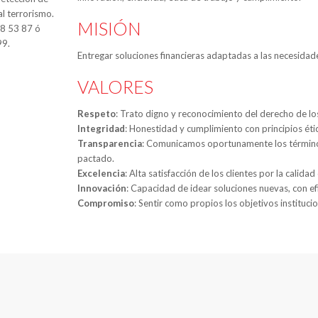
al terrorismo.
MISIÓN
88 53 87 ó
99.
Entregar soluciones financieras adaptadas a las necesidade
VALORES
Respeto
: Trato digno y reconocimiento del derecho de l
Integridad
: Honestidad y cumplimiento con principios étic
Transparencia
: Comunicamos oportunamente los términos
pactado.
Excelencia
: Alta satisfacción de los clientes por la calida
Innovación
: Capacidad de idear soluciones nuevas, con ef
Compromiso
: Sentir como propios los objetivos instituci