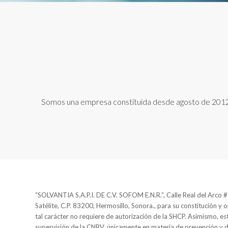
Somos una empresa constituida desde agosto de 2012, n
“SOLVANTIA S.A.P.I. DE C.V. SOFOM E.N.R.”, Calle Real del Arco #2
Satélite, C.P. 83200, Hermosillo, Sonora., para su constitución y 
tal carácter no requiere de autorización de la SHCP. Asimismo, est
supervisión de la CNBV, únicamente en materia de prevención y 