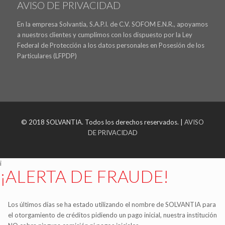
AVISO DE PRIVACIDAD
En la empresa Solvantia, S.A.P.I. de C.V. SOFOM E.N.R., apoyamos
a nuestros clientes y cumplimos con los dispuesto por la Ley
Federal de Protección a los datos personales en Posesión de los
Particulares (LFPDP)
© 2018 SOLVANTIA. Todos los derechos reservados. |
AVISO
DE PRIVACIDAD
i
¡ALERTA DE FRAUDE!
Los últimos días se ha estado utilizando el nombre de SOLVANTIA para
el otorgamiento de créditos pidiendo un pago inicial, nuestra institución